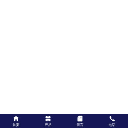
佛山市顺德区德建塑料管道制造有限公司
PVC通信管
PVC通信管
联系电话：0757-27772483 传真电话：0757-27776683
企业邮箱：dejianLKF@21cn.com 联系地址：佛山市顺德区杏坛
镇新冲工业区
版权所有© 佛山市顺德区德建塑料管道制造有限公司
扫一扫
关注德建
首页
产品
留言
电话